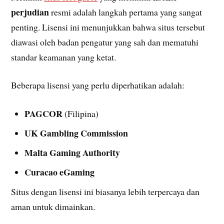
perjudian
resmi adalah langkah pertama yang sangat
penting. Lisensi ini menunjukkan bahwa situs tersebut
diawasi oleh badan pengatur yang sah dan mematuhi
standar keamanan yang ketat.
Beberapa lisensi yang perlu diperhatikan adalah:
PAGCOR
(Filipina)
UK Gambling Commission
Malta Gaming Authority
Curacao eGaming
Situs dengan lisensi ini biasanya lebih terpercaya dan
aman untuk dimainkan.