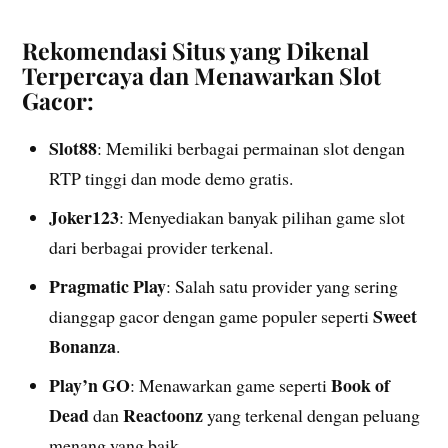
Rekomendasi Situs yang Dikenal
Terpercaya dan Menawarkan Slot
Gacor:
Slot88
: Memiliki berbagai permainan slot dengan
RTP tinggi dan mode demo gratis.
Joker123
: Menyediakan banyak pilihan game slot
dari berbagai provider terkenal.
Pragmatic Play
: Salah satu provider yang sering
Sweet
dianggap gacor dengan game populer seperti
Bonanza
.
Play’n GO
Book of
: Menawarkan game seperti
Dead
Reactoonz
dan
yang terkenal dengan peluang
menang yang baik.