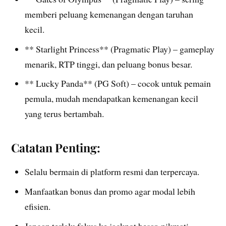
memberi peluang kemenangan dengan taruhan
kecil.
** Starlight Princess** (Pragmatic Play) – gameplay
menarik, RTP tinggi, dan peluang bonus besar.
** Lucky Panda** (PG Soft) – cocok untuk pemain
pemula, mudah mendapatkan kemenangan kecil
yang terus bertambah.
Catatan Penting:
Selalu bermain di platform resmi dan terpercaya.
Manfaatkan bonus dan promo agar modal lebih
efisien.