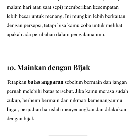
malam hari atau saat sepi) memberikan kesempatan
lebih besar untuk menang. Ini mungkin lebih berkaitan
dengan persepsi, tetapi bisa kamu coba untuk melihat
apakah ada perubahan dalam pengalamanmu.
10.
Mainkan dengan Bijak
batas anggaran
Tetapkan
sebelum bermain dan jangan
pernah melebihi batas tersebut. Jika kamu merasa sudah
cukup, berhenti bermain dan nikmati kemenanganmu.
Ingat, perjudian haruslah menyenangkan dan dilakukan
dengan bijak.