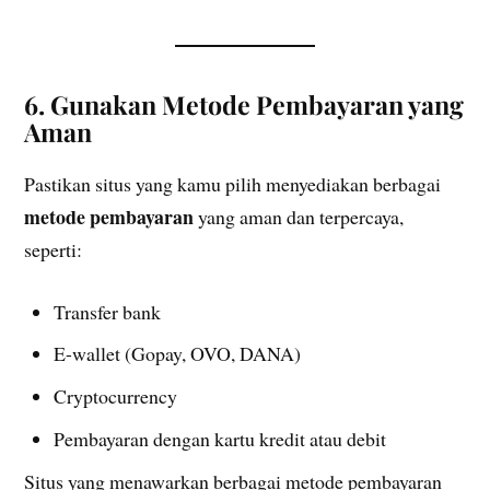
6.
Gunakan Metode Pembayaran yang
Aman
Pastikan situs yang kamu pilih menyediakan berbagai
metode pembayaran
yang aman dan terpercaya,
seperti:
Transfer bank
E-wallet (Gopay, OVO, DANA)
Cryptocurrency
Pembayaran dengan kartu kredit atau debit
Situs yang menawarkan berbagai metode pembayaran