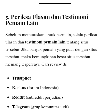
5.
Periksa Ulasan dan Testimoni
Pemain Lain
Sebelum memutuskan untuk bermain, selalu periksa
testimoni pemain lain
ulasan dan
tentang situs
tersebut. Jika banyak pemain yang puas dengan situs
tersebut, maka kemungkinan besar situs tersebut
memang terpercaya. Cari review di:
Trustpilot
Kaskus
(forum Indonesia)
Reddit
(subreddit perjudian)
Telegram
(grup komunitas judi)