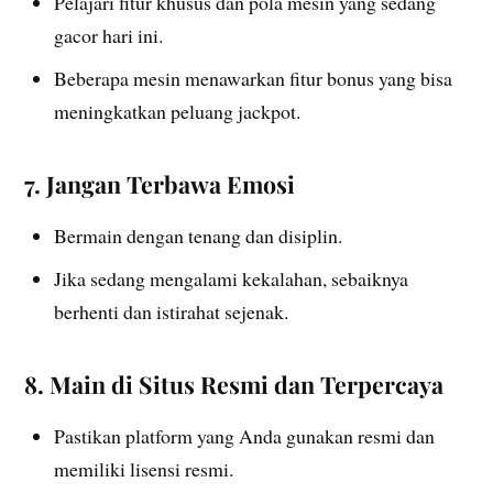
Pelajari fitur khusus dan pola mesin yang sedang
gacor hari ini.
Beberapa mesin menawarkan fitur bonus yang bisa
meningkatkan peluang jackpot.
7.
Jangan Terbawa Emosi
Bermain dengan tenang dan disiplin.
Jika sedang mengalami kekalahan, sebaiknya
berhenti dan istirahat sejenak.
8.
Main di Situs Resmi dan Terpercaya
Pastikan platform yang Anda gunakan resmi dan
memiliki lisensi resmi.