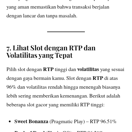
yang aman memastikan bahwa transaksi berjalan
dengan lancar dan tanpa masalah.
7.
Lihat Slot dengan RTP dan
Volatilitas yang Tepat
RTP
volatilitas
Pilih slot dengan
tinggi dan
yang sesuai
RTP
dengan gaya bermain kamu. Slot dengan
di atas
96% dan volatilitas rendah hingga menengah biasanya
lebih sering memberikan kemenangan. Berikut adalah
beberapa slot gacor yang memiliki RTP tinggi:
Sweet Bonanza
(Pragmatic Play) – RTP 96.51%