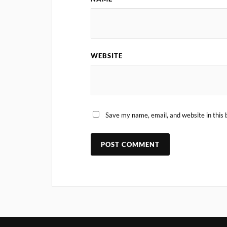
WEBSITE
Save my name, email, and website in this 