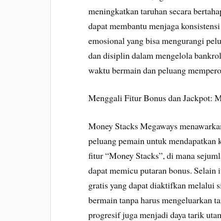
meningkatkan taruhan secara bertahap
dapat membantu menjaga konsistensi
emosional yang bisa mengurangi pelu
dan disiplin dalam mengelola bankro
waktu bermain dan peluang mempero
Menggali Fitur Bonus dan Jackpot:
Money Stacks Megaways menawarkan 
peluang pemain untuk mendapatkan ke
fitur “Money Stacks”, di mana sejum
dapat memicu putaran bonus. Selain i
gratis yang dapat diaktifkan melalui
bermain tanpa harus mengeluarkan ta
progresif juga menjadi daya tarik u