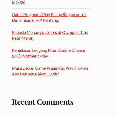
in 2026
Game Pragmatic Play Paling Ringan untuk
Dimainkan di HP Kentang.
Rahasia Menang di Gates of Olympus: Tips
Petir Merah.
Penjelasan Lengkap Fitur Double Chance
(DC) Pragmatic Play.
Masa Depan Game Pragmatic Play: Inovasi
Apa Lagi yang Akan Hadir?
Recent Comments