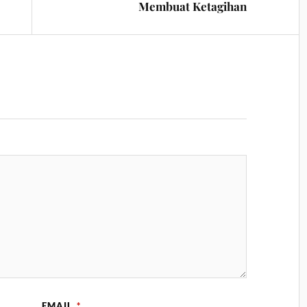
Membuat Ketagihan
EMAIL
*