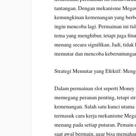
tantangan. Dengan mekanisme Megawa
kemungkinan kemenangan yang berbe
ingin mencoba lagi. Permainan ini t
tema yang menghibur, tetapi juga fit
menang secara signifikan. Jadi, tidak
memutar dan mencoba keberuntunga
Strategi Memutar yang Efektif: Men
Dalam permainan slot seperti Mone
memegang peranan penting, tetapi str
kemenangan. Salah satu kunci utama 
termasuk cara kerja mekanisme Meg
menang pada setiap putaran. Pemain 
saat awal bermain, agar bisa memaham