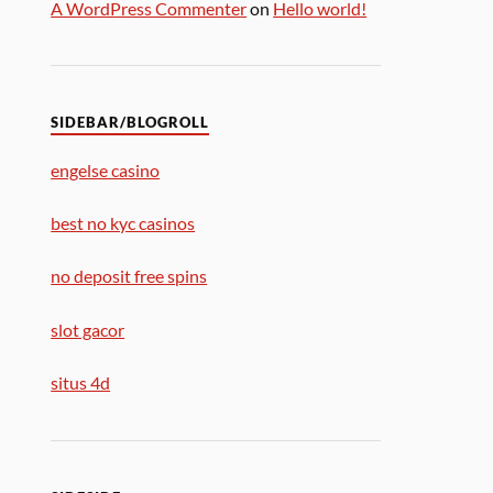
A WordPress Commenter
on
Hello world!
SIDEBAR/BLOGROLL
engelse casino
best no kyc casinos
no deposit free spins
slot gacor
situs 4d