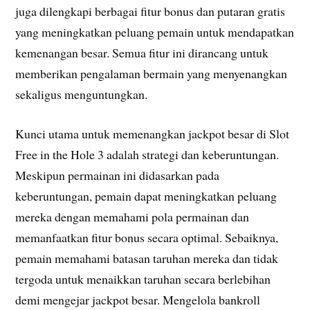
juga dilengkapi berbagai fitur bonus dan putaran gratis
yang meningkatkan peluang pemain untuk mendapatkan
kemenangan besar. Semua fitur ini dirancang untuk
memberikan pengalaman bermain yang menyenangkan
sekaligus menguntungkan.
Kunci utama untuk memenangkan jackpot besar di Slot
Free in the Hole 3 adalah strategi dan keberuntungan.
Meskipun permainan ini didasarkan pada
keberuntungan, pemain dapat meningkatkan peluang
mereka dengan memahami pola permainan dan
memanfaatkan fitur bonus secara optimal. Sebaiknya,
pemain memahami batasan taruhan mereka dan tidak
tergoda untuk menaikkan taruhan secara berlebihan
demi mengejar jackpot besar. Mengelola bankroll