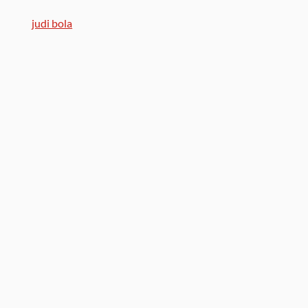
judi bola