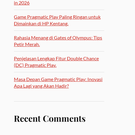
in 2026
Game Pragmatic Play Paling Ringan untuk
Dimainkan di HP Kentang.
Rahasia Menang di Gates of Olympus: Tips
Petir Merah.
Penjelasan Lengkap Fitur Double Chance
(DC) Pragmatic Play.
Masa Depan Game Pragmatic Play: Inovasi
Apa Lagi yang Akan Hadir?
Recent Comments