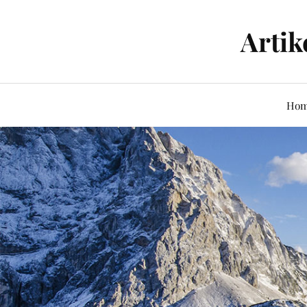
Artik
Ho