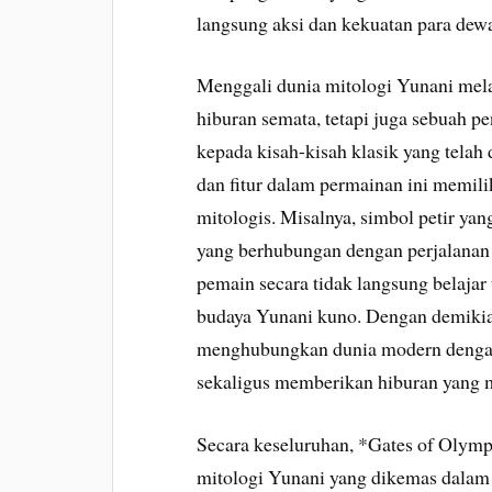
langsung aksi dan kekuatan para dew
Menggali dunia mitologi Yunani mel
hiburan semata, tetapi juga sebuah
kepada kisah-kisah klasik yang telah
dan fitur dalam permainan ini memilik
mitologis. Misalnya, simbol petir y
yang berhubungan dengan perjalanan d
pemain secara tidak langsung belajar
budaya Yunani kuno. Dengan demikia
menghubungkan dunia modern dengan
sekaligus memberikan hiburan yang
Secara keseluruhan, *Gates of Olymp
mitologi Yunani yang dikemas dalam 