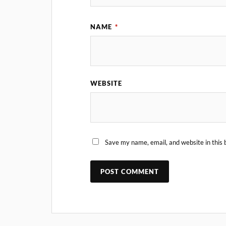
NAME
*
WEBSITE
Save my name, email, and website in this 