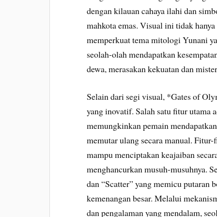
dengan kilauan cahaya ilahi dan simbo
mahkota emas. Visual ini tidak hanya 
memperkuat tema mitologi Yunani ya
seolah-olah mendapatkan kesempatan 
dewa, merasakan kekuatan dan mister
Selain dari segi visual, *Gates of Ol
yang inovatif. Salah satu fitur utama
memungkinkan pemain mendapatkan k
memutar ulang secara manual. Fitur-
mampu menciptakan keajaiban secara 
menghancurkan musuh-musuhnya. Selai
dan “Scatter” yang memicu putaran 
kemenangan besar. Melalui mekanisme
dan pengalaman yang mendalam, seol