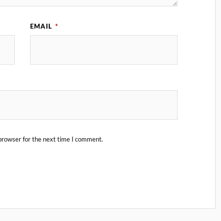
EMAIL
*
browser for the next time I comment.