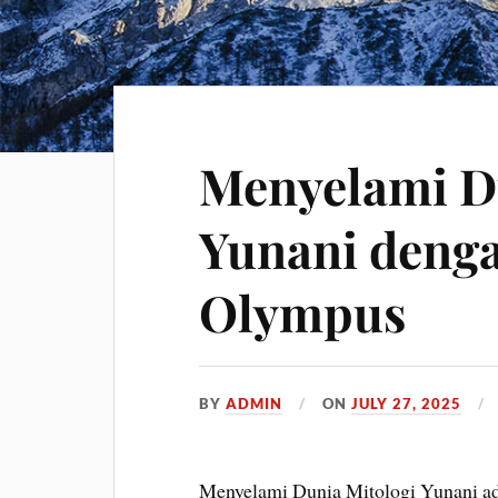
Menyelami D
Yunani denga
Olympus
BY
ADMIN
ON
JULY 27, 2025
Menyelami Dunia Mitologi Yunani ad