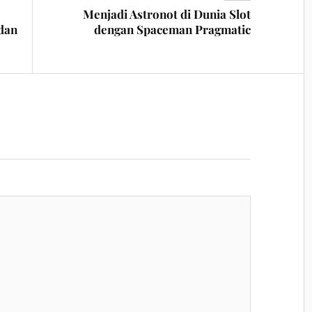
Menjadi Astronot di Dunia Slot
dan
dengan Spaceman Pragmatic