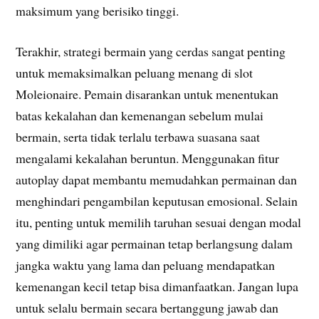
maksimum yang berisiko tinggi.
Terakhir, strategi bermain yang cerdas sangat penting
untuk memaksimalkan peluang menang di slot
Moleionaire. Pemain disarankan untuk menentukan
batas kekalahan dan kemenangan sebelum mulai
bermain, serta tidak terlalu terbawa suasana saat
mengalami kekalahan beruntun. Menggunakan fitur
autoplay dapat membantu memudahkan permainan dan
menghindari pengambilan keputusan emosional. Selain
itu, penting untuk memilih taruhan sesuai dengan modal
yang dimiliki agar permainan tetap berlangsung dalam
jangka waktu yang lama dan peluang mendapatkan
kemenangan kecil tetap bisa dimanfaatkan. Jangan lupa
untuk selalu bermain secara bertanggung jawab dan