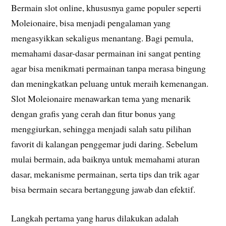
Bermain slot online, khususnya game populer seperti
Moleionaire, bisa menjadi pengalaman yang
mengasyikkan sekaligus menantang. Bagi pemula,
memahami dasar-dasar permainan ini sangat penting
agar bisa menikmati permainan tanpa merasa bingung
dan meningkatkan peluang untuk meraih kemenangan.
Slot Moleionaire menawarkan tema yang menarik
dengan grafis yang cerah dan fitur bonus yang
menggiurkan, sehingga menjadi salah satu pilihan
favorit di kalangan penggemar judi daring. Sebelum
mulai bermain, ada baiknya untuk memahami aturan
dasar, mekanisme permainan, serta tips dan trik agar
bisa bermain secara bertanggung jawab dan efektif.
Langkah pertama yang harus dilakukan adalah