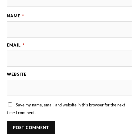
NAME
*
EMAIL
*
WEBSITE
Save my name, email, and website in this browser for the next
time I comment.