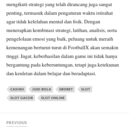
mengikuti strategi yang telah dirancang juga sangat
penting, termasuk dalam pengaturan waktu istirahat
agar tidak kelelahan mental dan fisik. Dengan
menerapkan kombinasi strategi, latihan, analisis, serta
pengelolaan emosi yang baik, peluang untuk meraih
kemenangan berturut-turut di FootballX akan semakin
tinggi. Ingat, keberhasilan dalam game ini tidak hanya
bergantung pada keberuntungan, tetapi juga ketekunan
dan keuletan dalam belajar dan beradaptasi.
CASINO
JUDI BOLA
SBOBET
SLOT
SLOT GACOR
SLOT ONLINE
PREVIOUS