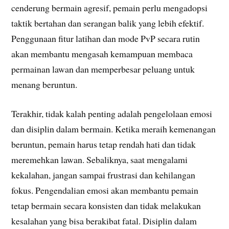
cenderung bermain agresif, pemain perlu mengadopsi
taktik bertahan dan serangan balik yang lebih efektif.
Penggunaan fitur latihan dan mode PvP secara rutin
akan membantu mengasah kemampuan membaca
permainan lawan dan memperbesar peluang untuk
menang beruntun.
Terakhir, tidak kalah penting adalah pengelolaan emosi
dan disiplin dalam bermain. Ketika meraih kemenangan
beruntun, pemain harus tetap rendah hati dan tidak
meremehkan lawan. Sebaliknya, saat mengalami
kekalahan, jangan sampai frustrasi dan kehilangan
fokus. Pengendalian emosi akan membantu pemain
tetap bermain secara konsisten dan tidak melakukan
kesalahan yang bisa berakibat fatal. Disiplin dalam