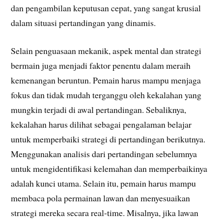
dan pengambilan keputusan cepat, yang sangat krusial
dalam situasi pertandingan yang dinamis.
Selain penguasaan mekanik, aspek mental dan strategi
bermain juga menjadi faktor penentu dalam meraih
kemenangan beruntun. Pemain harus mampu menjaga
fokus dan tidak mudah terganggu oleh kekalahan yang
mungkin terjadi di awal pertandingan. Sebaliknya,
kekalahan harus dilihat sebagai pengalaman belajar
untuk memperbaiki strategi di pertandingan berikutnya.
Menggunakan analisis dari pertandingan sebelumnya
untuk mengidentifikasi kelemahan dan memperbaikinya
adalah kunci utama. Selain itu, pemain harus mampu
membaca pola permainan lawan dan menyesuaikan
strategi mereka secara real-time. Misalnya, jika lawan