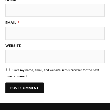
EMAIL
*
WEBSITE
Save my name, email, and website in this browser for the next
time I comment.