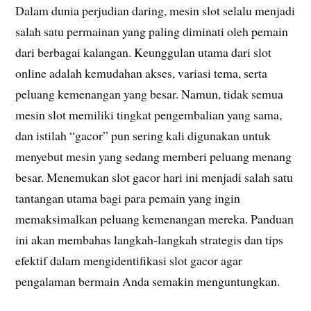
Dalam dunia perjudian daring, mesin slot selalu menjadi
salah satu permainan yang paling diminati oleh pemain
dari berbagai kalangan. Keunggulan utama dari slot
online adalah kemudahan akses, variasi tema, serta
peluang kemenangan yang besar. Namun, tidak semua
mesin slot memiliki tingkat pengembalian yang sama,
dan istilah “gacor” pun sering kali digunakan untuk
menyebut mesin yang sedang memberi peluang menang
besar. Menemukan slot gacor hari ini menjadi salah satu
tantangan utama bagi para pemain yang ingin
memaksimalkan peluang kemenangan mereka. Panduan
ini akan membahas langkah-langkah strategis dan tips
efektif dalam mengidentifikasi slot gacor agar
pengalaman bermain Anda semakin menguntungkan.