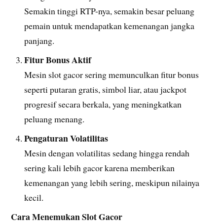
Semakin tinggi RTP-nya, semakin besar peluang
pemain untuk mendapatkan kemenangan jangka
panjang.
Fitur Bonus Aktif
Mesin slot gacor sering memunculkan fitur bonus
seperti putaran gratis, simbol liar, atau jackpot
progresif secara berkala, yang meningkatkan
peluang menang.
Pengaturan Volatilitas
Mesin dengan volatilitas sedang hingga rendah
sering kali lebih gacor karena memberikan
kemenangan yang lebih sering, meskipun nilainya
kecil.
Cara Menemukan Slot Gacor