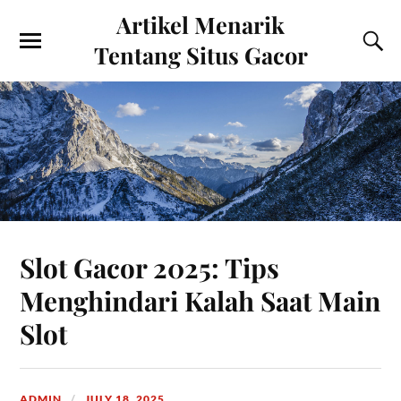
Artikel Menarik
Tentang Situs Gacor
Slot Gacor 2025: Tips
Menghindari Kalah Saat Main
Slot
ADMIN
JULY 18, 2025