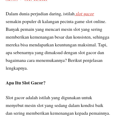
Dalam dunia perjudian daring, istilah
slot gacor
semakin populer di kalangan pecinta game slot online.
Banyak pemain yang mencari mesin slot yang sering
memberikan kemenangan besar dan konsisten, sehingga
mereka bisa mendapatkan keuntungan maksimal. Tapi,
apa sebenarnya yang dimaksud dengan slot gacor dan
bagaimana cara menemukannya? Berikut penjelasan
lengkapnya.
Apa Itu Slot Gacor?
Slot gacor adalah istilah yang digunakan untuk
menyebut mesin slot yang sedang dalam kondisi baik
dan sering memberikan kemenangan kepada pemainnya.