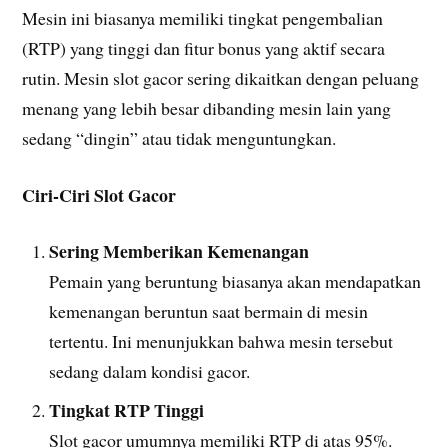
Mesin ini biasanya memiliki tingkat pengembalian
(RTP) yang tinggi dan fitur bonus yang aktif secara
rutin. Mesin slot gacor sering dikaitkan dengan peluang
menang yang lebih besar dibanding mesin lain yang
sedang “dingin” atau tidak menguntungkan.
Ciri-Ciri Slot Gacor
Sering Memberikan Kemenangan
Pemain yang beruntung biasanya akan mendapatkan
kemenangan beruntun saat bermain di mesin
tertentu. Ini menunjukkan bahwa mesin tersebut
sedang dalam kondisi gacor.
Tingkat RTP Tinggi
Slot gacor umumnya memiliki RTP di atas 95%.