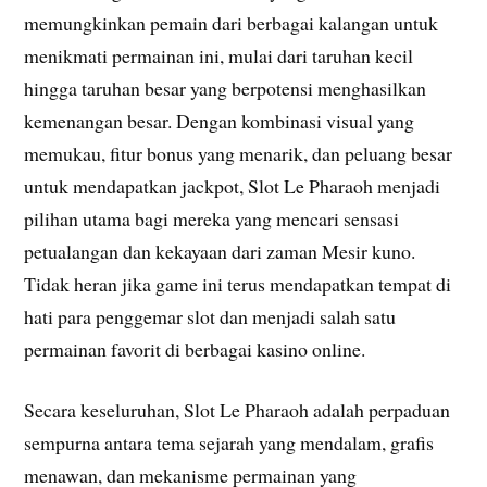
memungkinkan pemain dari berbagai kalangan untuk
menikmati permainan ini, mulai dari taruhan kecil
hingga taruhan besar yang berpotensi menghasilkan
kemenangan besar. Dengan kombinasi visual yang
memukau, fitur bonus yang menarik, dan peluang besar
untuk mendapatkan jackpot, Slot Le Pharaoh menjadi
pilihan utama bagi mereka yang mencari sensasi
petualangan dan kekayaan dari zaman Mesir kuno.
Tidak heran jika game ini terus mendapatkan tempat di
hati para penggemar slot dan menjadi salah satu
permainan favorit di berbagai kasino online.
Secara keseluruhan, Slot Le Pharaoh adalah perpaduan
sempurna antara tema sejarah yang mendalam, grafis
menawan, dan mekanisme permainan yang