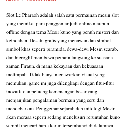
Slot Le Pharaoh adalah salah satu permainan mesin slot
yang memikat para penggemar judi online maupun
offline dengan tema Mesir kuno yang penuh misteri dan
keindahan. Desain grafis yang menawan dan simbol-
simbol khas seperti piramida, dewa-dewi Mesir, scarab,
dan hieroglif membawa pemain langsung ke suasana
zaman Firaun, di mana kekayaan dan kekuasaan
melimpah. Tidak hanya menawarkan visual yang
memukau, game ini juga dilengkapi dengan fitur-fitur
inovatif dan peluang kemenangan besar yang
menjanjikan pengalaman bermain yang seru dan
mendebarkan. Penggemar sejarah dan mitologi Mesir
akan merasa seperti sedang menelusuri reruntuhan kuno
sambil mencari harta karun tersembunyi di dalamnya.