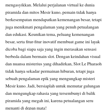
mengasyikkan. Melalui perjalanan virtual ke dunia
piramida dan mitos Mesir kuno, pemain tidak hanya
berkesempatan mendapatkan kemenangan besar, tetapi
juga menikmati pengalaman yang penuh petualangan
dan edukasi. Keunikan tema, peluang kemenangan
besar, serta fitur-fitur inovatif membuat game ini layak
dicoba bagi siapa saja yang ingin merasakan sensasi
berbeda dalam bermain slot. Dengan keindahan visual
dan nuansa misterius yang dihadirkan, Slot Le Pharaoh
tidak hanya sekadar permainan hiburan, tetapi juga
sebuah pengalaman epik yang mengungkap misteri
Mesir kuno. Jadi, bersiaplah untuk memutar gulungan
dan mengungkap rahasia yang tersembunyi di balik
piramida yang megah ini, karena petualangan seru
menanti di depan mata!