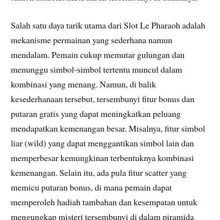
Salah satu daya tarik utama dari Slot Le Pharaoh adalah
mekanisme permainan yang sederhana namun
mendalam. Pemain cukup memutar gulungan dan
menunggu simbol-simbol tertentu muncul dalam
kombinasi yang menang. Namun, di balik
kesederhanaan tersebut, tersembunyi fitur bonus dan
putaran gratis yang dapat meningkatkan peluang
mendapatkan kemenangan besar. Misalnya, fitur simbol
liar (wild) yang dapat menggantikan simbol lain dan
memperbesar kemungkinan terbentuknya kombinasi
kemenangan. Selain itu, ada pula fitur scatter yang
memicu putaran bonus, di mana pemain dapat
memperoleh hadiah tambahan dan kesempatan untuk
mengungkap misteri tersembunyi di dalam piramida