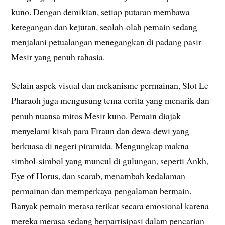
kuno. Dengan demikian, setiap putaran membawa
ketegangan dan kejutan, seolah-olah pemain sedang
menjalani petualangan menegangkan di padang pasir
Mesir yang penuh rahasia.
Selain aspek visual dan mekanisme permainan, Slot Le
Pharaoh juga mengusung tema cerita yang menarik dan
penuh nuansa mitos Mesir kuno. Pemain diajak
menyelami kisah para Firaun dan dewa-dewi yang
berkuasa di negeri piramida. Mengungkap makna
simbol-simbol yang muncul di gulungan, seperti Ankh,
Eye of Horus, dan scarab, menambah kedalaman
permainan dan memperkaya pengalaman bermain.
Banyak pemain merasa terikat secara emosional karena
mereka merasa sedang berpartisipasi dalam pencarian